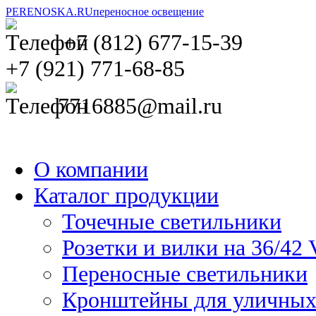
PERENOSKA.RU
переносное освещение
+7 (812) 677-15-39
Заявка на расчет
Заявка на расчет
Ваш
Ваш
+7 (921) 771-68-85
7716885@mail.ru
задача?
задача?
*
*
Проверочный код
Проверочный код
*
*
О компании
Каталог продукции
Точечные светильники
Розетки и вилки на 36/42 
Переносные светильники
Кронштейны для уличных