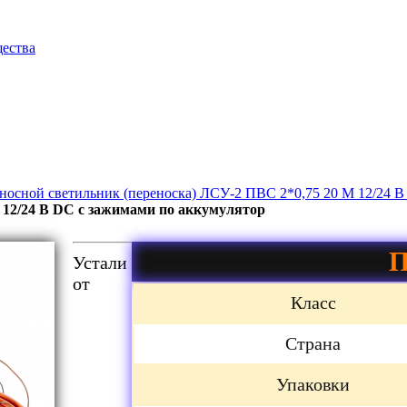
щества
носной светильник (переноска) ЛСУ-2 ПВС 2*0,75 20 М 12/24 В
 12/24 В DC с зажимами по аккумулятор
П
Устали
от
Класс
Страна
Упаковки