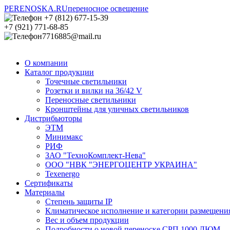
PERENOSKA.RU
переносное освещение
+7 (812) 677-15-39
+7 (921) 771-68-85
7716885@mail.ru
О компании
Каталог продукции
Точечные светильники
Розетки и вилки на 36/42 V
Переносные светильники
Кронштейны для уличных светильников
Дистрибьюторы
ЭТМ
Минимакс
РИФ
ЗАО "ТехноКомплект-Нева"
ООО "НВК "ЭНЕРГОЦЕНТР УКРАИНА"
Texenergo
Сертификаты
Материалы
Степень защиты IP
Климатическое исполнение и категории размещени
Вес и объем продукции
Подробности о новой переноске СРП 1000 ЛЮМ