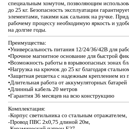
специальным хомутом, позволяющим использова
до 25 кг. Безопасность эксплуатации гарантиру
элементами, такими как сальник на ручке. Прид
рабочему процессу необходимую яркость и удоб
на долгие годы.
Преимущества:
•Универсальность питания 12/24/36/42В для раб
•Прочное магнитное основание для быстрой фи
•Возможность работы в взрывоопасных зонах б
•Нагрузка на крючок до 25 кг благодаря стально
•Защитная решетка с надежным креплением из 
•Длительная работа от аккумуляторных батарей
•Длинный кабель 20 метров
•Гарантия 36 месяцев на всю конструкцию
Комплектация:
-Корпус светильника со стальным отражателем,
-Провод ПВС 2х0,75 длиной 20м,
-Керамический патрон Е27,