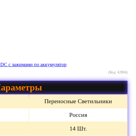
 DC с зажимами по аккумулятор
(Код:
42004
)
араметры
Переносные Светильники
Россия
14 Шт.