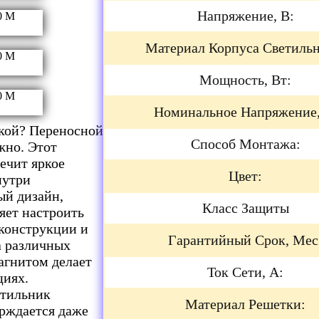
Напряжение, В:
Материал Корпуса Светильн
Мощность, Вт:
Номинальное Напряжение,
ской? Переносной
Способ Монтажа:
жно. Этот
ечит яркое
Цвет:
нутри
ый дизайн,
Класс Защиты
яет настроить
конструкции и
Гарантийный Срок, Мес
а различных
агнитом делает
Ток Сети, А:
циях.
етильник
Материал Решетки:
ерждается даже