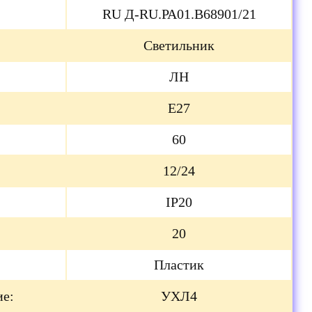
RU Д-RU.РА01.B68901/21
Светильник
ЛН
Е27
60
12/24
IP20
20
Пластик
ие:
УХЛ4