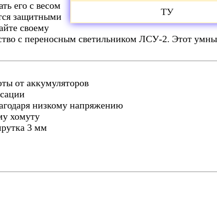
ть его с весом
ТУ
ется защитными
айте своему
ство с переносным светильником ЛСУ-2. Этот умны
оты от аккумуляторов
ксации
лагодаря низкому напряжению
му хомуту
прутка 3 мм