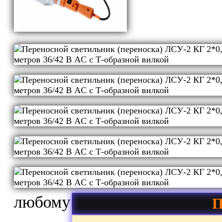
любому
П