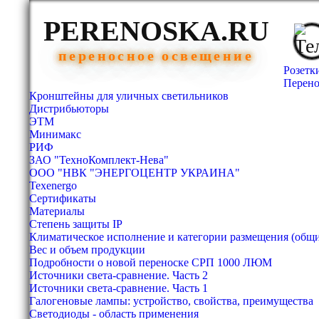
PERENOSKA.RU
переносное освещение
Розетк
Перено
Кронштейны для уличных светильников
Дистрибьюторы
ЭТМ
Минимакс
РИФ
ЗАО "ТехноКомплект-Нева"
ООО "НВК "ЭНЕРГОЦЕНТР УКРАИНА"
Texenergo
Сертификаты
Материалы
Степень защиты IP
Климатическое исполнение и категории размещения (общ
Вес и объем продукции
Подробности о новой переноске СРП 1000 ЛЮМ
Источники света-сравнение. Часть 2
Источники света-сравнение. Часть 1
Галогеновые лампы: устройство, свойства, преимущества
Светодиоды - область применения