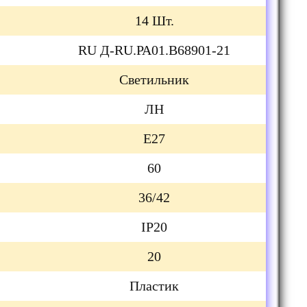
14 Шт.
RU Д-RU.РА01.B68901-21
Светильник
ЛН
Е27
60
36/42
IP20
20
Пластик