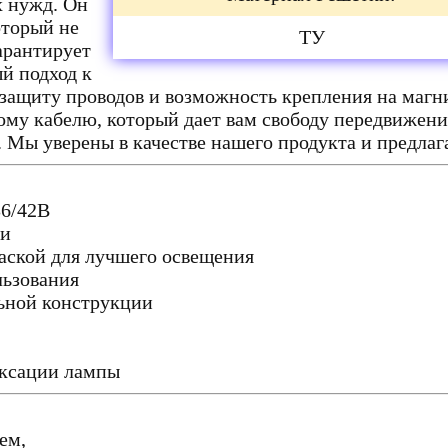
х нужд. Он
оторый не
ТУ
арантирует
й подход к
ащиту проводов и возможность крепления на магни
ому кабелю, который дает вам свободу передвижени
 Мы уверены в качестве нашего продукта и предлаг
36/42В
ии
аской для лучшего освещения
льзования
льной конструкции
иксации лампы
ем,