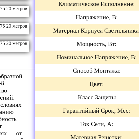
Климатическое Исполнение:
Напряжение, В:
Материал Корпуса Светильника
Мощность, Вт:
Номинальное Напряжение, В:
Способ Монтажа:
образной
ей
Цвет:
тво
Класс Защиты
ений.
условиях
Гарантийный Срок, Мес:
ванию
бность
Ток Сети, А:
т
иях — от
Материал Решетки: