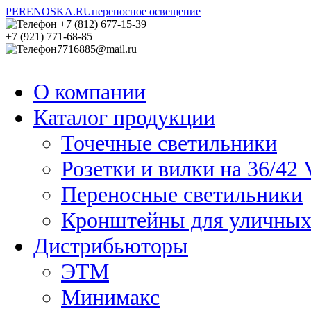
PERENOSKA.RU
переносное освещение
+7 (812) 677-15-39
+7 (921) 771-68-85
7716885@mail.ru
Заявка на расчет
Заявка на расчет
Ваш
Ваш
О компании
задача?
задача?
*
*
Каталог продукции
Проверочный код
Проверочный код
*
*
Точечные светильники
Розетки и вилки на 36/42 
Переносные светильники
Кронштейны для уличных
Дистрибьюторы
ЭТМ
Минимакс