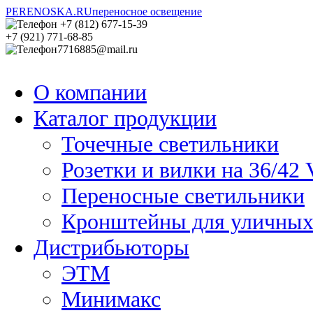
PERENOSKA.RU
переносное освещение
+7 (812) 677-15-39
+7 (921) 771-68-85
7716885@mail.ru
Заявка на расчет
Заявка на расчет
Ваш
Ваш
О компании
задача?
задача?
*
*
Каталог продукции
Проверочный код
Проверочный код
*
*
Точечные светильники
Розетки и вилки на 36/42 
Переносные светильники
Кронштейны для уличных
Дистрибьюторы
ЭТМ
Минимакс