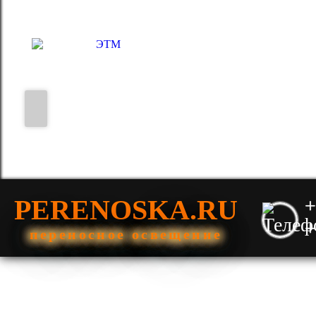
PERENOSKA.RU
+
+
переносное освещение