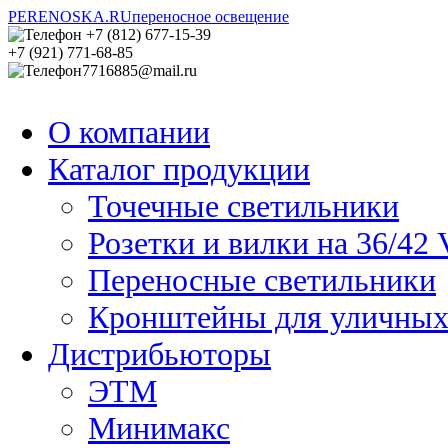
PERENOSKA.RU
переносное освещение
+7 (812) 677-15-39
+7 (921) 771-68-85
7716885@mail.ru
Заявка на расчет
Заявка на расчет
Ваш
Ваш
О компании
задача?
задача?
*
*
Каталог продукции
Проверочный код
Проверочный код
*
*
Точечные светильники
Розетки и вилки на 36/42 
Переносные светильники
Кронштейны для уличных
Дистрибьюторы
ЭТМ
Минимакс